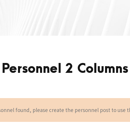
Personnel 2 Columns
onnel found, please create the personnel post to use t