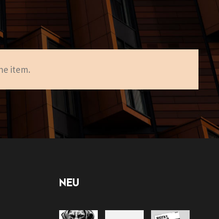
he item.
NEU