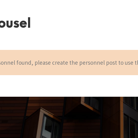
ousel
onnel found, please create the personnel post to use t