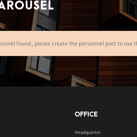
CAROUSEL
onnel found, please create the personnel post to use t
OFFICE
Headquarter