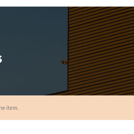
s
he item.